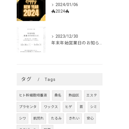
2024/01/06
🐲2024🐲
2023/12/30
年末年始営業日のお知らせです❥
タグ
Tags
ヒト幹細胞培養液
桑名
熱田区
エステ
プラセンタ
ワックス
ヒゲ
首
シミ
シワ
肌荒れ
たるみ
きれい
安心