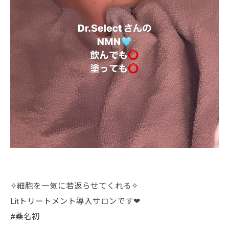
✧︎細胞を一気に若返らせてくれる✧︎
Litトリートメント導入サロンです❤︎
#桑名初