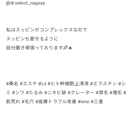
@dr.select_nagoya
私はスッピンがコンプレックスなので
スッピンも愛せるように
自分磨き頑張っております🌈🔥
#桑名 #エステ #Lit #ヒト幹細胞上清液 #エラスチン #シ
ミ #シワ #たるみ #ニキビ跡 #クレーター #育毛 #増毛 #
肌荒れ #毛穴 #皮膚トラブル改善 #nmn #三重